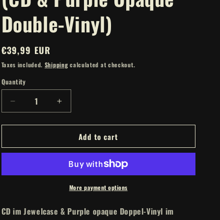
Double-Vinyl)
Regular
€39,99 EUR
price
Taxes included.
Shipping
calculated at checkout.
Quantity
Decrease
Increase
quantity
quantity
for
for
Add to cart
APOCALYPTICA
APOCALYPTICA
-
-
Worlds
Worlds
Collide
Collide
Bundle
Bundle
(CD
(CD
More payment options
&amp;
&amp;
Purple
Purple
CD im Jewelcase & Purple opaque Doppel-Vinyl im
Opaque
Opaque