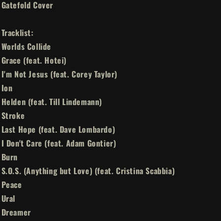
Gatefold Cover
Double-
Double-
Vinyl)
Vinyl)
Tracklist:
Worlds Collide
Grace (feat. Hotei)
I'm Not Jesus (feat. Corey Taylor)
Ion
Helden (feat. Till Lindemann)
Stroke
Last Hope (feat. Dave Lombardo)
I Don't Care (feat. Adam Gontier)
Burn
S.O.S. (Anything but Love) (feat. Cristina Scabbia)
Peace
Ural
Dreamer