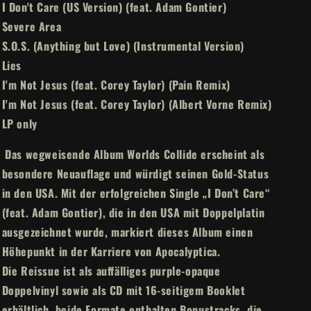
I Don't Care (US Version) (feat. Adam Gontier)
Severe Area
S.O.S. (Anything but Love) (Instrumental Version)
Lies
I'm Not Jesus (feat. Corey Taylor) (Pain Remix)
I'm Not Jesus (feat. Corey Taylor) (Albert Vorne Remix)
LP only
Das wegweisende Album Worlds Collide erscheint als
besondere Neuauflage und würdigt seinen Gold-Status
in den USA. Mit der erfolgreichen Single „I Don’t Care“
(feat. Adam Gontier), die in den USA mit Doppelplatin
ausgezeichnet wurde, markiert dieses Album einen
Höhepunkt in der Karriere von Apocalyptica.
Die Reissue ist als auffälliges purple-opaque
Doppelvinyl sowie als CD mit 16-seitigem Booklet
erhältlich, beide Formate enthalten Bonustracks, die