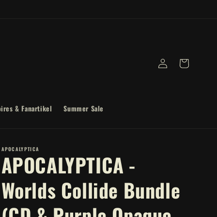
Log
Cart
in
ires & Fanartikel
Summer Sale
APOCALYPTICA
APOCALYPTICA -
Worlds Collide Bundle
(CD & Purple Opaque