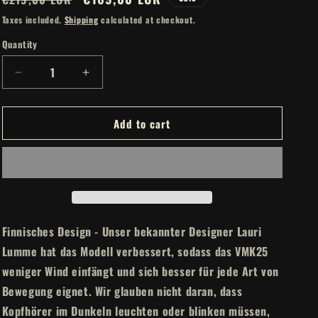
price
price
Taxes included.
Shipping
calculated at checkout.
Quantity
Decrease
Increase
quantity
quantity
for
for
Add to cart
APOCALYPTICA
APOCALYPTICA
-
-
Valco
Valco
VMK25
VMK25
Kopfhörer
Kopfhörer
Finnisches Design - Unser bekannter Designer Lauri
Lumme hat das Modell verbessert, sodass das VMK25
weniger Wind einfängt und sich besser für jede Art von
Bewegung eignet. Wir glauben nicht daran, dass
Kopfhörer im Dunkeln leuchten oder blinken müssen,