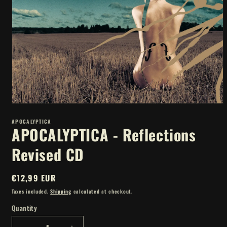
Open
media
APOCALYPTICA
1
APOCALYPTICA - Reflections
in
modal
Revised CD
Regular
€12,99 EUR
price
Taxes included.
Shipping
calculated at checkout.
Quantity