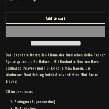
Decrease
Increase
quantity
quantity
for
for
Add to cart
APOCALYPTICA
APOCALYPTICA
-
-
Reflections
Reflections
Revised
Revised
CD
CD
Das legendäre Bestseller-Album der finnischen Cello-Rocker
Apocalyptica als Re-Release. Mit Gastauftritten von Dave
Lombardo (Slayer) und Punk-Ikone Nina Hagen. Die
Wiederveröffentlichung beinhaltet zusätzlich fünf Bonus
Tracks!
CD im Jewelcase.
Prologue (Apprehension)
2. No Education